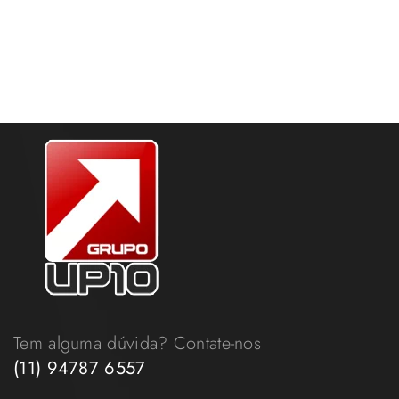
Tem alguma dúvida? Contate-nos
(11) 94787 6557