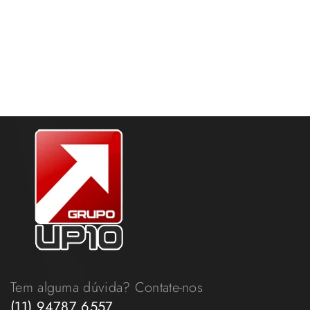
Tem alguma dúvida? Contate-nos
(11) 94787 6557