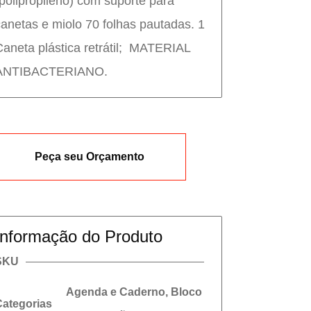
(polipropileno) com suporte para
canetas e miolo 70 folhas pautadas. 1
Caneta plástica retrátil; MATERIAL
ANTIBACTERIANO.
Peça seu Orçamento
Informação do Produto
SKU
Agenda e Caderno
,
Bloco
Categorias