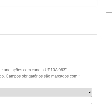
o de anotações com caneta UP10A 063”
do.
Campos obrigatórios são marcados com
*